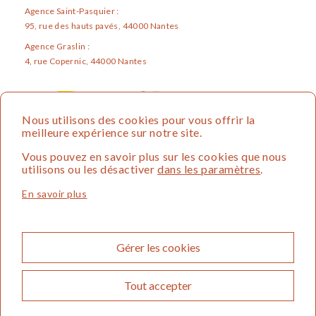
Agence Saint-Pasquier :
95, rue des hauts pavés, 44000 Nantes
Agence Graslin :
4, rue Copernic, 44000 Nantes
Nous utilisons des cookies pour vous offrir la
meilleure expérience sur notre site.
Vous pouvez en savoir plus sur les cookies que nous
utilisons ou les désactiver
dans les paramètres
.
En savoir plus
2026 MAISON BSR • Tous droits réservés.
Mentions légales
Maison BSR
Honoraires
Nous
Gérer les cookies
contacter
Tout accepter