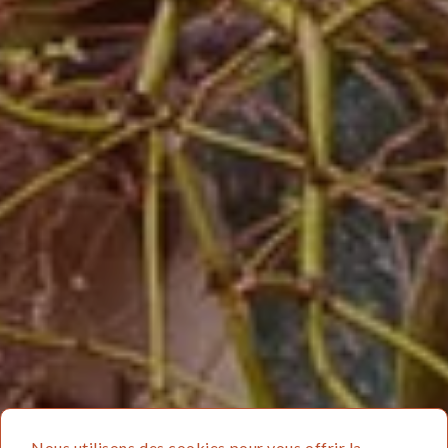
Vendez votre bien
au meilleur prix
Appartement haussmannien, maison des
années 30 à rénover, atelier à réhabiliter en
loft… quelle que soit l’histoire de votre bien,
faites confiance à l’expérience de nos
conseillers pour mettre en avant ses meilleurs
atouts et trouver votre acheteur idéal.
PRENDRE RENDEZ-VOUS
Nous utilisons des cookies pour vous offrir la