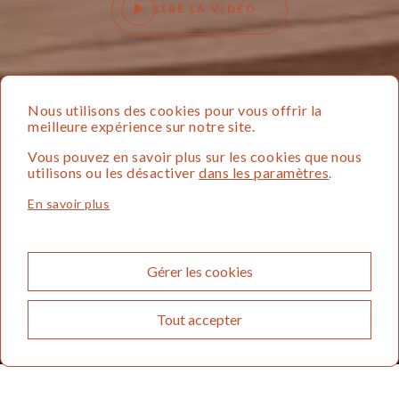
LIRE LA VIDÉO
La bonne adresse
pour tous vos projets immobiliers
Nous utilisons des cookies pour vous offrir la
Nantes et Grand-Ouest
meilleure expérience sur notre site.
Vous pouvez en savoir plus sur les cookies que nous
utilisons ou les désactiver
dans les paramètres
.
Avec Maison BSR, vous êtes au bon endroit.
En savoir plus
Parce qu’avant d’être une agence, nous
sommes une équipe de nantais amoureux de
Gérer les cookies
leur ville. Une ville dont nous avons appris à
connaître chaque recoin, chaque secret, pour
Tout accepter
en dénicher les plus belles pépites.
Seulement voilà, la plus somptueuse des
maisons, le plus chic des appartements, la plus